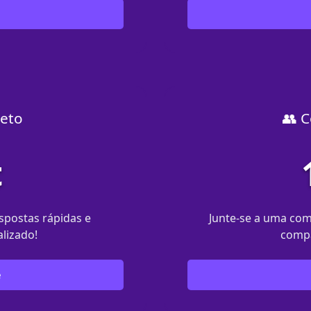
reto
👥 
t
espostas rápidas e
Junte-se a uma com
lizado!
compa
e