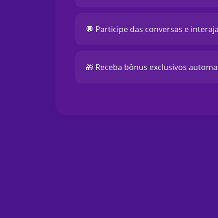
💬 Participe das conversas e interaj
🎁 Receba bônus exclusivos autom