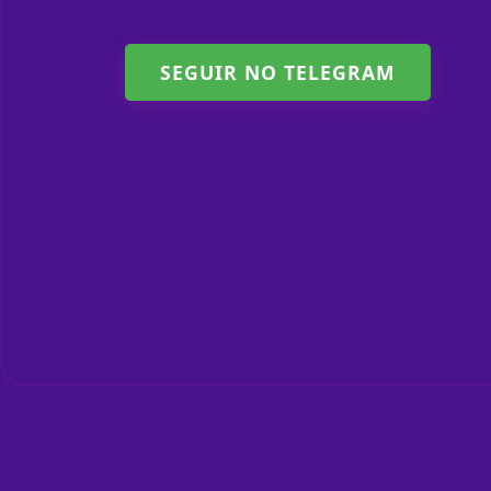
SEGUIR NO TELEGRAM