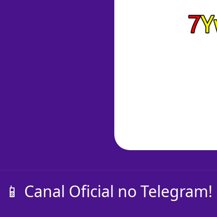
📱 Canal Oficial no Telegram!