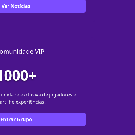
Ver Notícias
Comunidade VIP
1000+
unidade exclusiva de jogadores e
rtilhe experiências!
Entrar Grupo