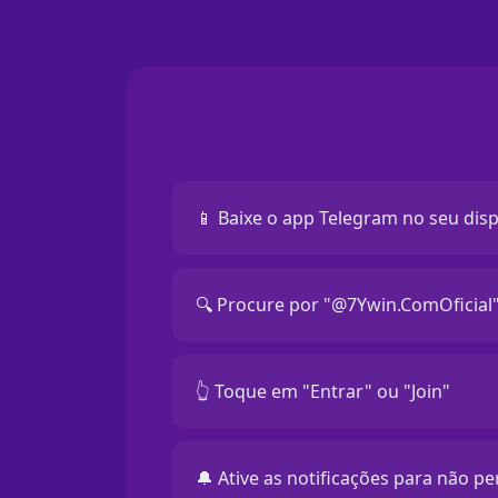
📱 Baixe o app Telegram no seu disp
🔍 Procure por "@7Ywin.ComOficial
👆 Toque em "Entrar" ou "Join"
🔔 Ative as notificações para não p