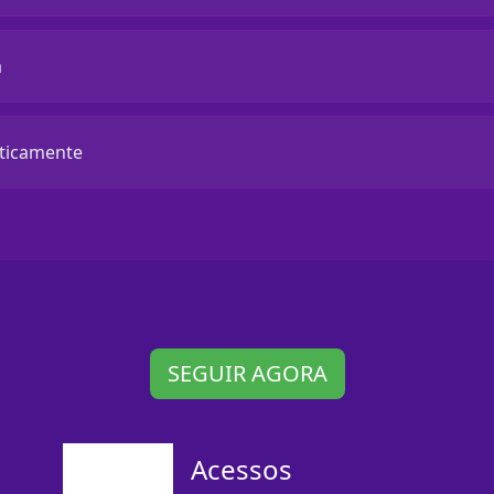
a
aticamente
SEGUIR AGORA
Acessos