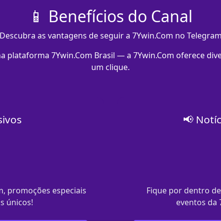
📱 Benefícios do Canal
Descubra as vantagens de seguir a 7Ywin.Com no Telegra
 na plataforma 7Ywin.Com Brasil — a 7Ywin.Com oferece dive
um clique.
sivos
📢 Notí
m, promoções especiais
Fique por dentro d
s únicos!
eventos da 