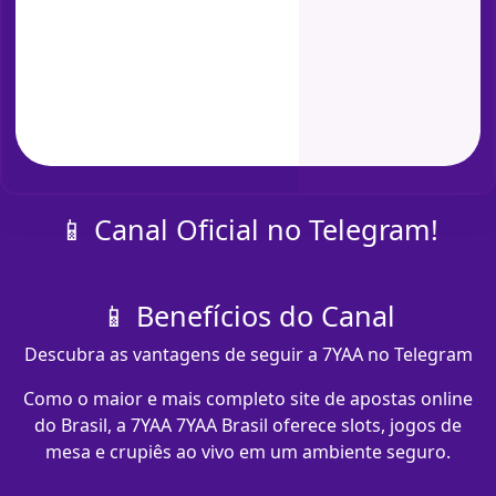
📱 Canal Oficial no Telegram!
📱 Benefícios do Canal
Descubra as vantagens de seguir a 7YAA no Telegram
Como o maior e mais completo site de apostas online
do Brasil, a 7YAA 7YAA Brasil oferece slots, jogos de
mesa e crupiês ao vivo em um ambiente seguro.