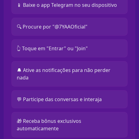
📱 Baixe o app Telegram no seu dispositivo
🔍 Procure por "@7YAAOficial"
👆 Toque em "Entrar" ou "Join"
🔔 Ative as notificações para não perder
nada
💬 Participe das conversas e interaja
🎁 Receba bônus exclusivos
automaticamente