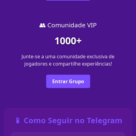
👥 Comunidade VIP
1000+
Junte-se a uma comunidade exclusiva de
jogadores e compartilhe experiências!
Entrar Grupo
📱 Como Seguir no Telegram