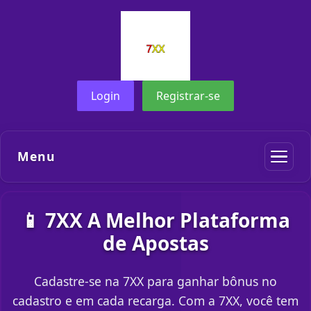
Login
Registrar-se
Menu
📱 7XX A Melhor Plataforma
de Apostas
Cadastre-se na 7XX para ganhar bônus no
cadastro e em cada recarga. Com a 7XX, você tem