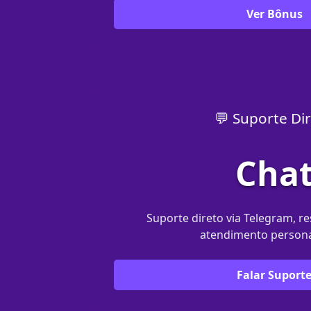
Ver Bônus
💬 Suporte Di
Cha
Suporte direto via Telegram, r
atendimento persona
Falar Suport