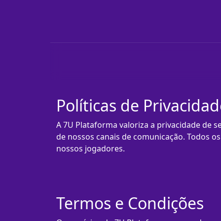
Políticas de Privacida
A 7U Plataforma valoriza a privacidade de 
de nossos canais de comunicação. Todos os 
nossos jogadores.
Termos e Condições