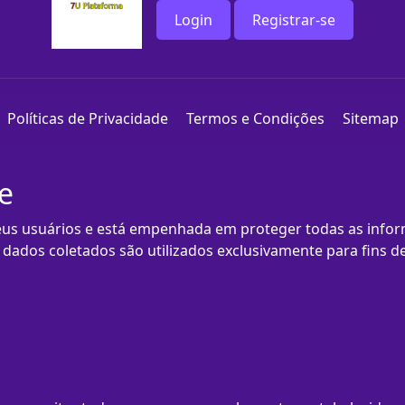
Login
Registrar-se
Políticas de Privacidade
Termos e Condições
Sitemap
de
seus usuários e está empenhada em proteger todas as info
dados coletados são utilizados exclusivamente para fins d