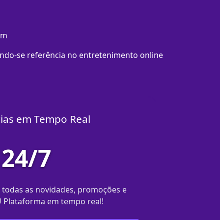
am
ndo-se referência no entretenimento online
cias em Tempo Real
24/7
e todas as novidades, promoções e
U Plataforma em tempo real!