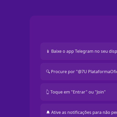
📱 Baixe o app Telegram no seu disp
🔍 Procure por "@7U PlataformaOfic
👆 Toque em "Entrar" ou "Join"
🔔 Ative as notificações para não p