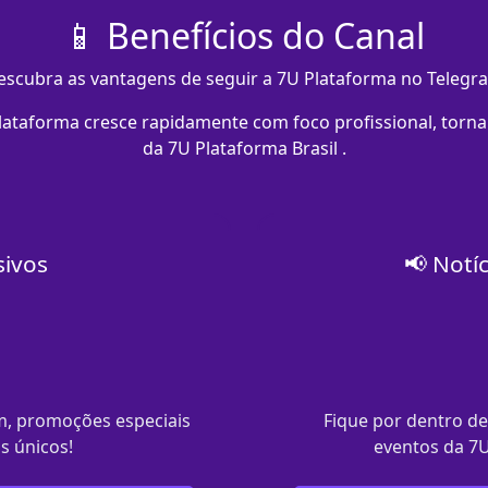
📱 Benefícios do Canal
escubra as vantagens de seguir a 7U Plataforma no Telegr
taforma cresce rapidamente com foco profissional, torna
da 7U Plataforma Brasil .
sivos
📢 Notí
m, promoções especiais
Fique por dentro d
s únicos!
eventos da 7