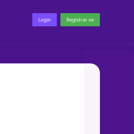
Login
Registrar-se