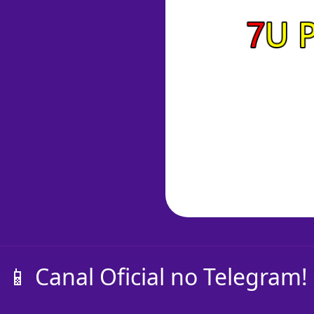
📱 Canal Oficial no Telegram!