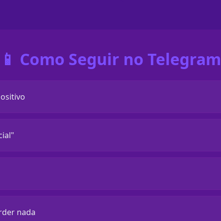
📱 Como Seguir no Telegram
ositivo
ial"
erder nada