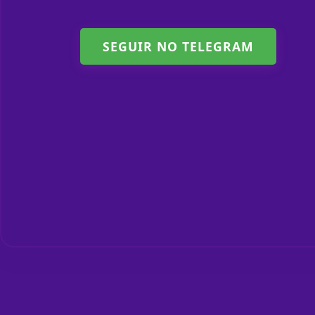
SEGUIR NO TELEGRAM