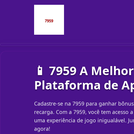
📱 7959 A Melhor
Plataforma de A
Cadastre-se na 7959 para ganhar bônus
recarga. Com a 7959, você tem acesso a
uma experiência de jogo inigualável. J
agora!