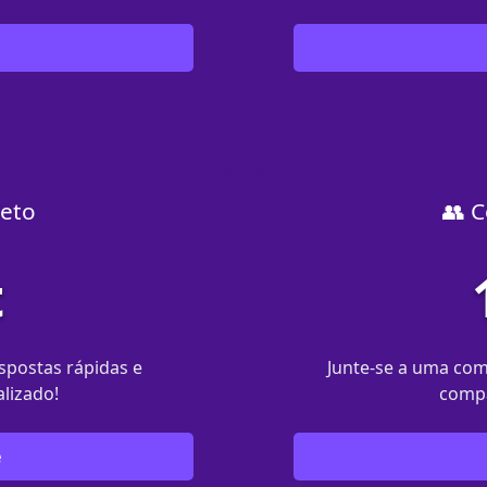
reto
👥 
t
espostas rápidas e
Junte-se a uma com
lizado!
compa
e