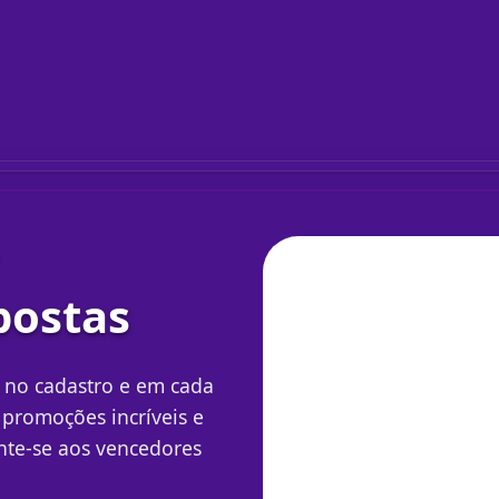
postas
 no cadastro e em cada
 promoções incríveis e
unte-se aos vencedores