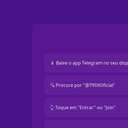
📱 Baixe o app Telegram no seu disp
🔍 Procure por "@7959Oficial"
👆 Toque em "Entrar" ou "Join"