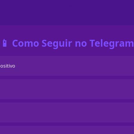
📱 Como Seguir no Telegram
ositivo