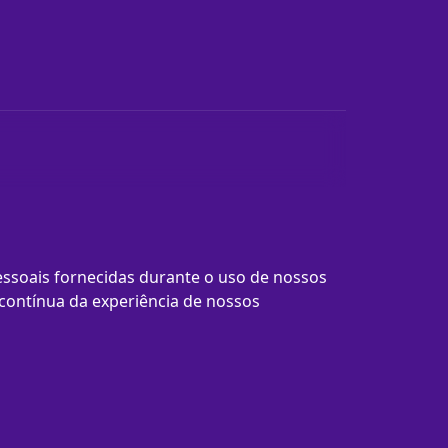
essoais fornecidas durante o uso de nossos
 contínua da experiência de nossos