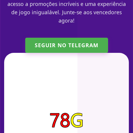
acesso a promoções incríveis e uma experiência
de jogo inigualável. Junte-se aos vencedores
agora!
SEGUIR NO TELEGRAM