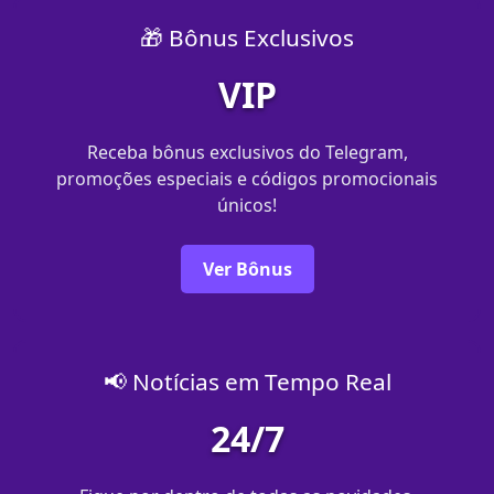
🎁 Bônus Exclusivos
VIP
Receba bônus exclusivos do Telegram,
promoções especiais e códigos promocionais
únicos!
Ver Bônus
📢 Notícias em Tempo Real
24/7