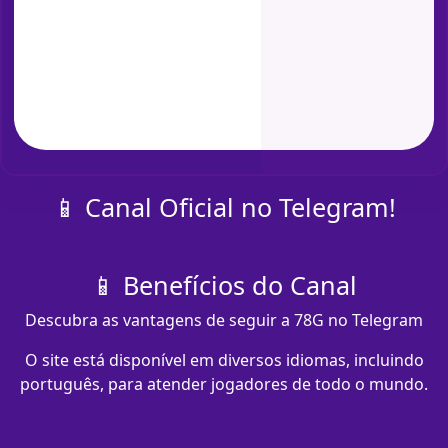
📱 Canal Oficial no Telegram!
📱 Benefícios do Canal
Descubra as vantagens de seguir a 78G no Telegram
O site está disponível em diversos idiomas, incluindo
português, para atender jogadores de todo o mundo.