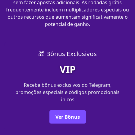
sem fazer apostas adicionais. As rodadas grátis
frequentemente incluem multiplicadores especiais ou
outros recursos que aumentam significativamente o
potencial de ganho.
🎁 Bônus Exclusivos
VIP
Receba bônus exclusivos do Telegram,
promoções especiais e códigos promocionais
únicos!
Ver Bônus