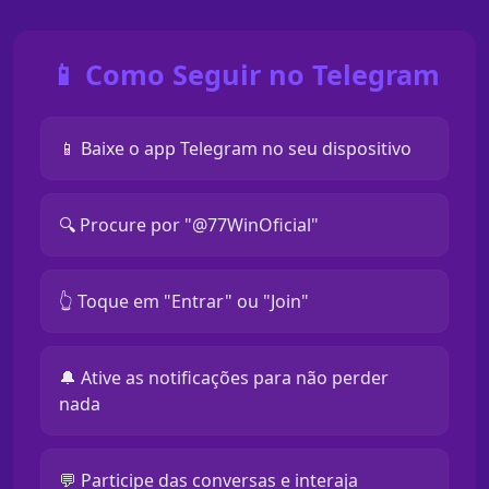
📱 Como Seguir no Telegram
📱 Baixe o app Telegram no seu dispositivo
🔍 Procure por "@77WinOficial"
👆 Toque em "Entrar" ou "Join"
🔔 Ative as notificações para não perder
nada
💬 Participe das conversas e interaja