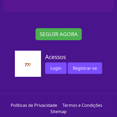
SEGUIR AGORA
Acessos
Login
Registrar-se
Políticas de Privacidade
Termos e Condições
Sitemap