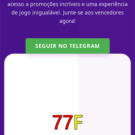
acesso a promoções incríveis e uma experiência
de jogo inigualável. Junte-se aos vencedores
agora!
SEGUIR NO TELEGRAM