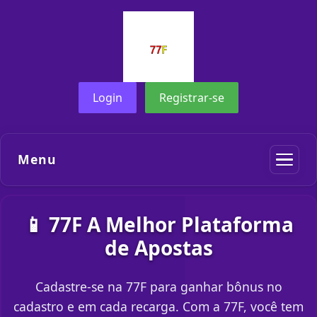
Login
Registrar-se
Menu
📱 77F A Melhor Plataforma
de Apostas
Cadastre-se na 77F para ganhar bônus no
cadastro e em cada recarga. Com a 77F, você tem