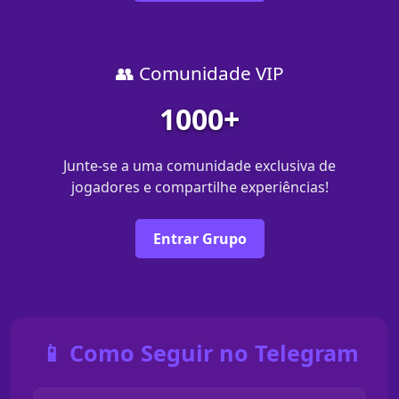
👥 Comunidade VIP
1000+
Junte-se a uma comunidade exclusiva de
jogadores e compartilhe experiências!
Entrar Grupo
📱 Como Seguir no Telegram