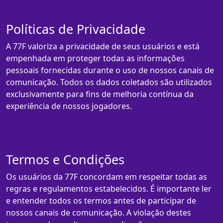
Políticas de Privacidade
A 77F valoriza a privacidade de seus usuários e está
empenhada em proteger todas as informações
pessoais fornecidas durante o uso de nossos canais de
comunicação. Todos os dados coletados são utilizados
exclusivamente para fins de melhoria contínua da
experiência de nossos jogadores.
Termos e Condições
Os usuários da 77F concordam em respeitar todas as
regras e regulamentos estabelecidos. É importante ler
e entender todos os termos antes de participar de
nossos canais de comunicação. A violação destes