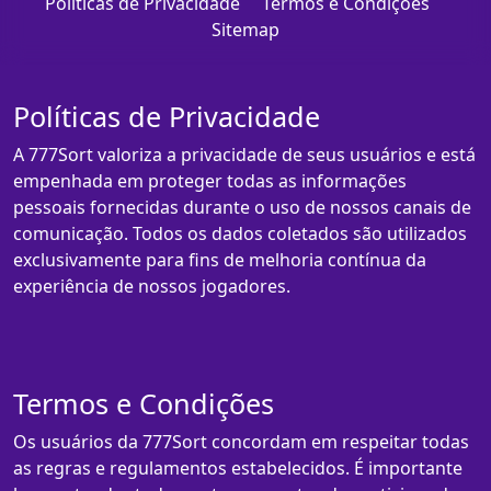
Políticas de Privacidade
Termos e Condições
Sitemap
Políticas de Privacidade
A 777Sort valoriza a privacidade de seus usuários e está
empenhada em proteger todas as informações
pessoais fornecidas durante o uso de nossos canais de
comunicação. Todos os dados coletados são utilizados
exclusivamente para fins de melhoria contínua da
experiência de nossos jogadores.
Termos e Condições
Os usuários da 777Sort concordam em respeitar todas
as regras e regulamentos estabelecidos. É importante