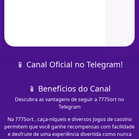
📱 Canal Oficial no Telegram!
📱 Benefícios do Canal
Descubra as vantagens de seguir a 777Sort no
Telegram
Na 777Sort , caça-níqueis e diversos jogos de cassino
permitem que você ganhe recompensas com facilidade
e desfrute de uma experiência divertida como nunca