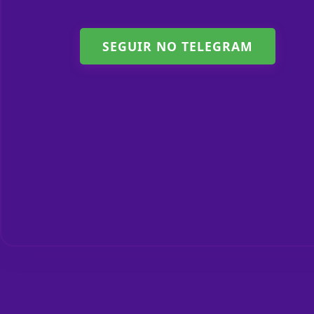
SEGUIR NO TELEGRAM