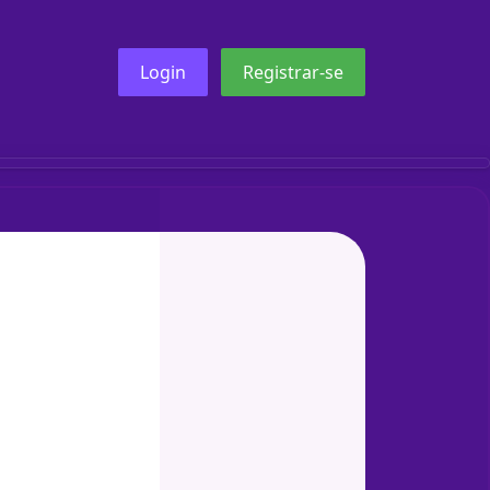
Login
Registrar-se