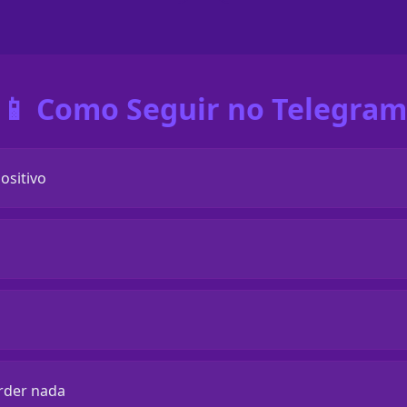
📱 Como Seguir no Telegram
ositivo
erder nada