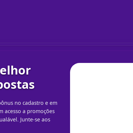
elhor
postas
bônus no cadastro e em
em acesso a promoções
ualável. Junte-se aos