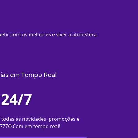
tir com os melhores e viver a atmosfera
cias em Tempo Real
24/7
e todas as novidades, promoções e
 777O.Com em tempo real!