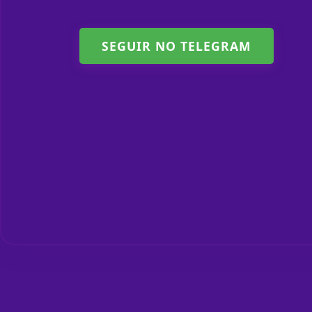
SEGUIR NO TELEGRAM