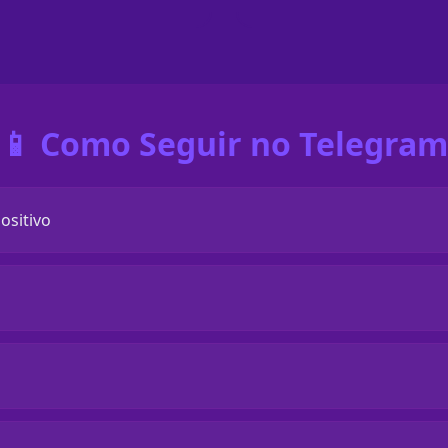
📱 Como Seguir no Telegram
ositivo