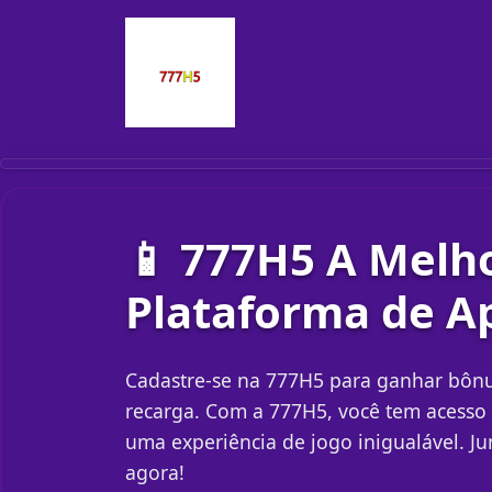
📱 777H5 A Melh
Plataforma de A
Cadastre-se na 777H5 para ganhar bônu
recarga. Com a 777H5, você tem acesso 
uma experiência de jogo inigualável. J
agora!