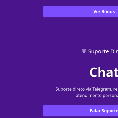
Ver Bônus
💬 Suporte Di
Cha
Suporte direto via Telegram, r
atendimento persona
Falar Suport