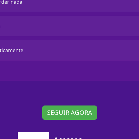
erder nada
a
aticamente
SEGUIR AGORA