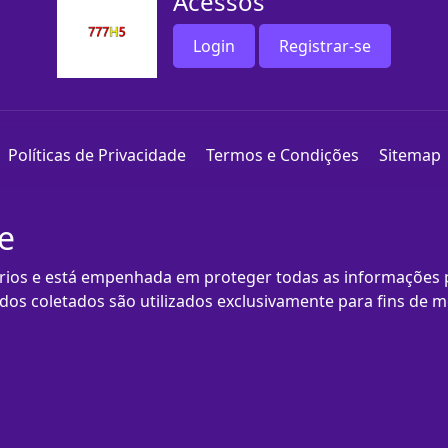
Acessos
Login
Registrar-se
Políticas de Privacidade
Termos e Condições
Sitemap
de
ários e está empenhada em proteger todas as informações 
os coletados são utilizados exclusivamente para fins de m