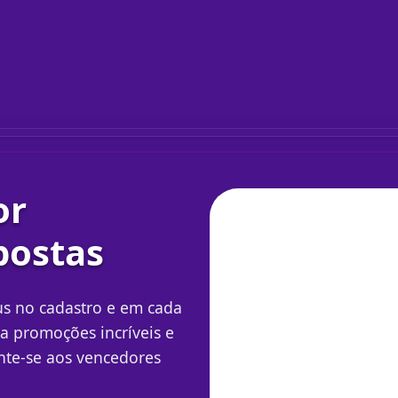
or
postas
s no cadastro e em cada
a promoções incríveis e
unte-se aos vencedores