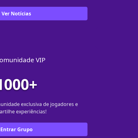
Ver Notícias
Comunidade VIP
1000+
unidade exclusiva de jogadores e
rtilhe experiências!
Entrar Grupo