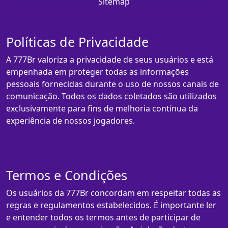
Sitemap
Políticas de Privacidade
A 777Br valoriza a privacidade de seus usuários e está
empenhada em proteger todas as informações
pessoais fornecidas durante o uso de nossos canais de
comunicação. Todos os dados coletados são utilizados
exclusivamente para fins de melhoria contínua da
experiência de nossos jogadores.
Termos e Condições
Os usuários da 777Br concordam em respeitar todas as
regras e regulamentos estabelecidos. É importante ler
e entender todos os termos antes de participar de