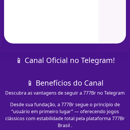
📱 Canal Oficial no Telegram!
📱 Benefícios do Canal
Descubra as vantagens de seguir a 777Br no Telegram
Desde sua fundação, a 777Br segue o princípio de
“usuário em primeiro lugar” — oferecendo jogos
clássicos com estabilidade total pela plataforma 777Br
Brasil .