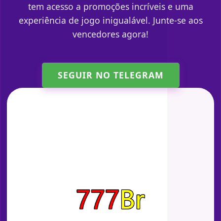
tem acesso a promoções incríveis e uma
experiência de jogo inigualável. Junte-se aos
vencedores agora!
SEGUIR NO TELEGRAM