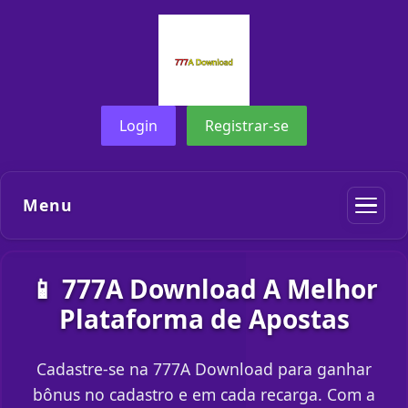
Login
Registrar-se
Menu
📱 777A Download A Melhor
Plataforma de Apostas
Cadastre-se na 777A Download para ganhar
bônus no cadastro e em cada recarga. Com a