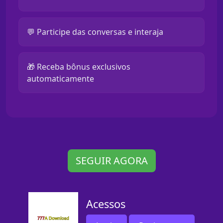
💬 Participe das conversas e interaja
🎁 Receba bônus exclusivos
automaticamente
SEGUIR AGORA
Acessos