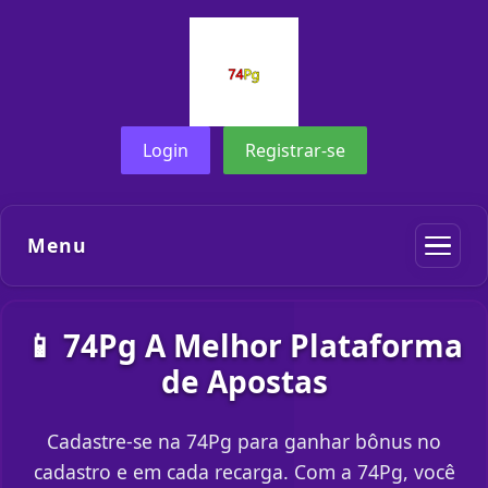
Login
Registrar-se
Menu
📱 74Pg A Melhor Plataforma
de Apostas
Cadastre-se na 74Pg para ganhar bônus no
cadastro e em cada recarga. Com a 74Pg, você