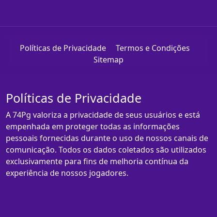
Políticas de Privacidade
Termos e Condições
Sitemap
Políticas de Privacidade
A 74Pg valoriza a privacidade de seus usuários e está
empenhada em proteger todas as informações
pessoais fornecidas durante o uso de nossos canais de
comunicação. Todos os dados coletados são utilizados
exclusivamente para fins de melhoria contínua da
experiência de nossos jogadores.