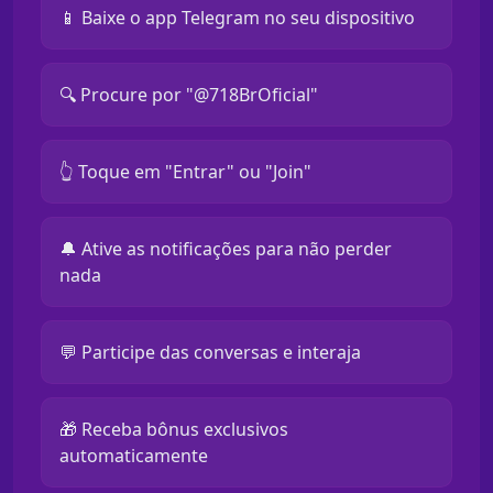
📱 Baixe o app Telegram no seu dispositivo
🔍 Procure por "@718BrOficial"
👆 Toque em "Entrar" ou "Join"
🔔 Ative as notificações para não perder
nada
💬 Participe das conversas e interaja
🎁 Receba bônus exclusivos
automaticamente