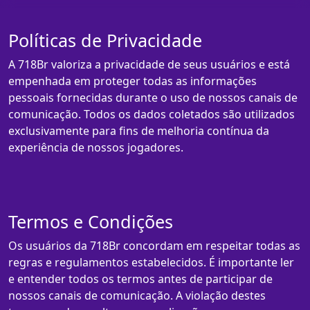
Políticas de Privacidade
A 718Br valoriza a privacidade de seus usuários e está
empenhada em proteger todas as informações
pessoais fornecidas durante o uso de nossos canais de
comunicação. Todos os dados coletados são utilizados
exclusivamente para fins de melhoria contínua da
experiência de nossos jogadores.
Termos e Condições
Os usuários da 718Br concordam em respeitar todas as
regras e regulamentos estabelecidos. É importante ler
e entender todos os termos antes de participar de
nossos canais de comunicação. A violação destes