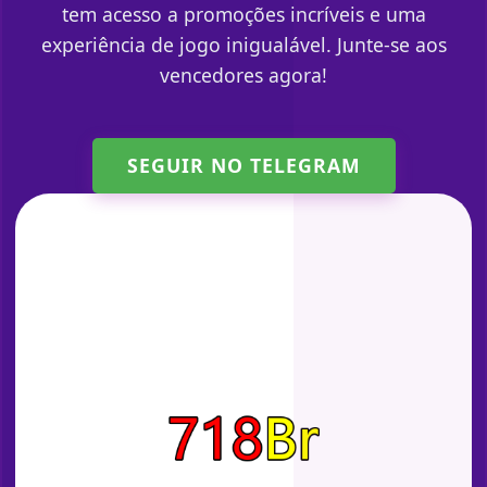
tem acesso a promoções incríveis e uma
experiência de jogo inigualável. Junte-se aos
vencedores agora!
SEGUIR NO TELEGRAM