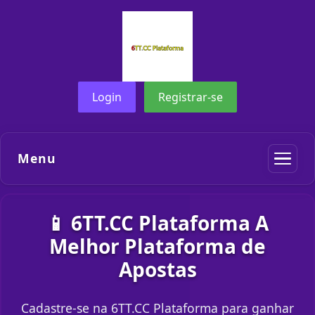
Login
Registrar-se
Menu
📱 6TT.CC Plataforma A
Melhor Plataforma de
Apostas
Cadastre-se na 6TT.CC Plataforma para ganhar