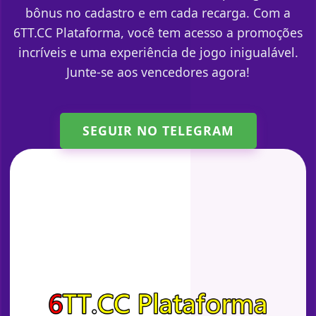
bônus no cadastro e em cada recarga. Com a
6TT.CC Plataforma, você tem acesso a promoções
incríveis e uma experiência de jogo inigualável.
Junte-se aos vencedores agora!
SEGUIR NO TELEGRAM