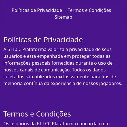
Políticas de Privacidade
Termos e Condições
Sitemap
Políticas de Privacidade
A 6TT.CC Plataforma valoriza a privacidade de seus
usuários e está empenhada em proteger todas as
informações pessoais fornecidas durante o uso de
nossos canais de comunicação. Todos os dados
coletados são utilizados exclusivamente para fins de
melhoria contínua da experiência de nossos jogadores.
Termos e Condições
Os usuários da 6TT.CC Plataforma concordam em