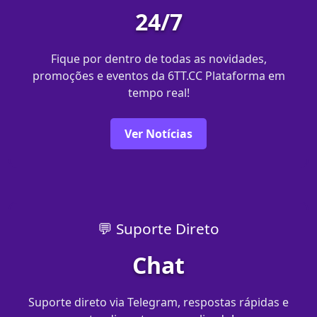
24/7
Fique por dentro de todas as novidades,
promoções e eventos da 6TT.CC Plataforma em
tempo real!
Ver Notícias
💬 Suporte Direto
Chat
Suporte direto via Telegram, respostas rápidas e