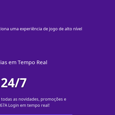
iona uma experiência de jogo de alto nível
cias em Tempo Real
24/7
e todas as novidades, promoções e
 67A Login em tempo real!