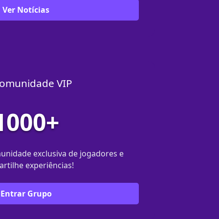
Ver Notícias
Comunidade VIP
1000+
unidade exclusiva de jogadores e
rtilhe experiências!
Entrar Grupo