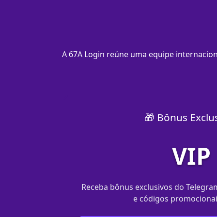
A 67A Login reúne uma equipe internaciona
🎁 Bônus Exclu
VIP
Receba bônus exclusivos do Telegra
e códigos promocionai