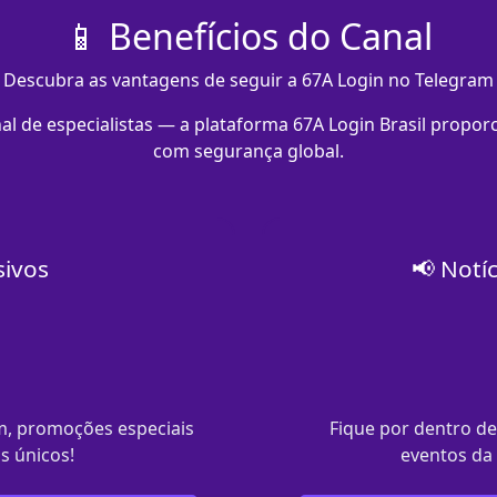
📱 Benefícios do Canal
Descubra as vantagens de seguir a 67A Login no Telegram
l de especialistas — a plataforma 67A Login Brasil proporc
com segurança global.
sivos
📢 Notí
m, promoções especiais
Fique por dentro d
s únicos!
eventos da