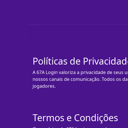
Políticas de Privacida
A 67A Login valoriza a privacidade de seus
nossos canais de comunicação. Todos os dad
jogadores.
Termos e Condições