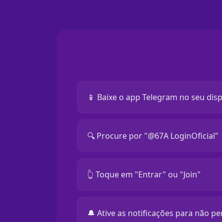
📱 Baixe o app Telegram no seu disp
🔍 Procure por "@67A LoginOficial"
👆 Toque em "Entrar" ou "Join"
🔔 Ative as notificações para não p