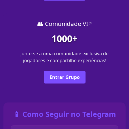
👥 Comunidade VIP
1000+
Junte-se a uma comunidade exclusiva de
jogadores e compartilhe experiências!
Entrar Grupo
📱 Como Seguir no Telegram