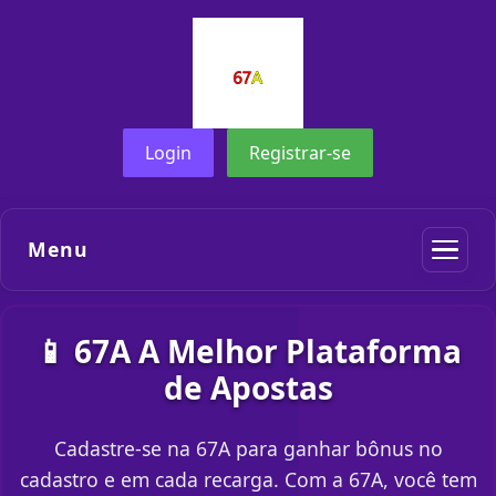
Login
Registrar-se
Menu
📱 67A A Melhor Plataforma
de Apostas
Cadastre-se na 67A para ganhar bônus no
cadastro e em cada recarga. Com a 67A, você tem