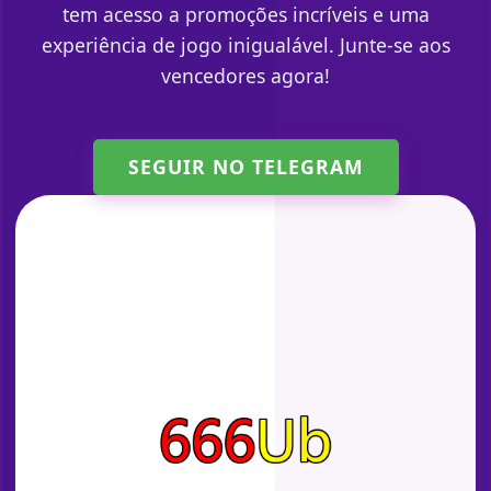
tem acesso a promoções incríveis e uma
experiência de jogo inigualável. Junte-se aos
vencedores agora!
SEGUIR NO TELEGRAM