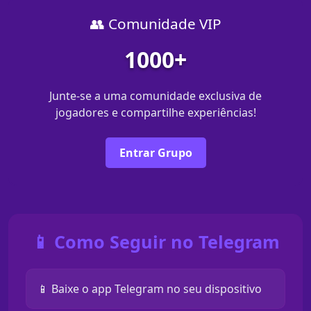
👥 Comunidade VIP
1000+
Junte-se a uma comunidade exclusiva de
jogadores e compartilhe experiências!
Entrar Grupo
📱 Como Seguir no Telegram
📱 Baixe o app Telegram no seu dispositivo