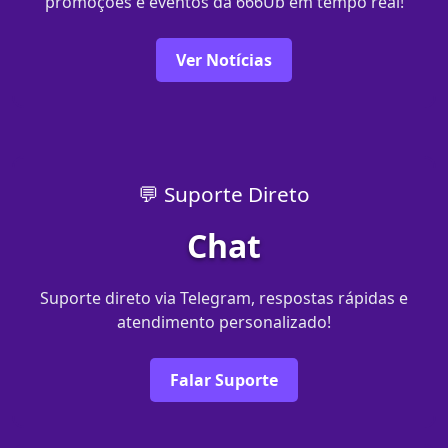
promoções e eventos da 666Ub em tempo real!
Ver Notícias
💬 Suporte Direto
Chat
Suporte direto via Telegram, respostas rápidas e
atendimento personalizado!
Falar Suporte