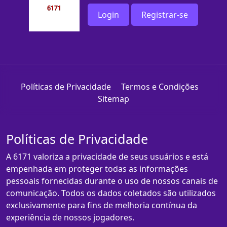
Login
Registrar-se
Políticas de Privacidade
Termos e Condições
Sitemap
Políticas de Privacidade
A 6171 valoriza a privacidade de seus usuários e está
empenhada em proteger todas as informações
pessoais fornecidas durante o uso de nossos canais de
comunicação. Todos os dados coletados são utilizados
exclusivamente para fins de melhoria contínua da
experiência de nossos jogadores.