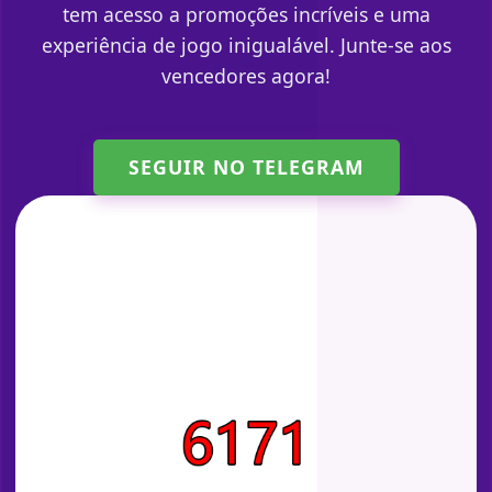
tem acesso a promoções incríveis e uma
experiência de jogo inigualável. Junte-se aos
vencedores agora!
SEGUIR NO TELEGRAM