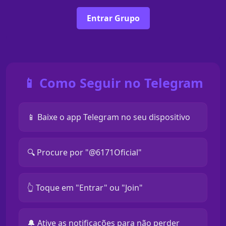
Entrar Grupo
📱 Como Seguir no Telegram
📱 Baixe o app Telegram no seu dispositivo
🔍 Procure por "@6171Oficial"
👆 Toque em "Entrar" ou "Join"
🔔 Ative as notificações para não perder