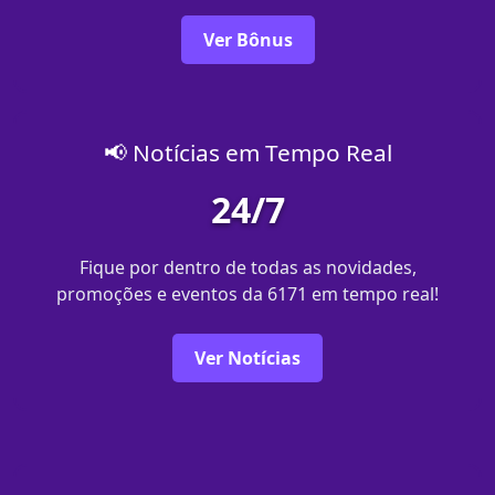
Ver Bônus
📢 Notícias em Tempo Real
24/7
Fique por dentro de todas as novidades,
promoções e eventos da 6171 em tempo real!
Ver Notícias