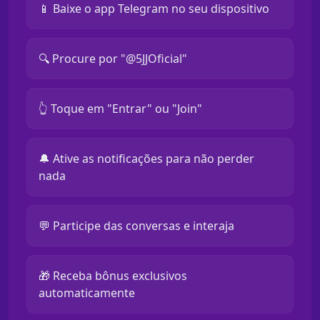
📱 Baixe o app Telegram no seu dispositivo
🔍 Procure por "@5JJOficial"
👆 Toque em "Entrar" ou "Join"
🔔 Ative as notificações para não perder
nada
💬 Participe das conversas e interaja
🎁 Receba bônus exclusivos
automaticamente