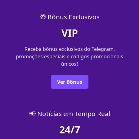
🎁 Bônus Exclusivos
VIP
Receba bônus exclusivos do Telegram,
promoções especiais e códigos promocionais
únicos!
Ver Bônus
📢 Notícias em Tempo Real
24/7