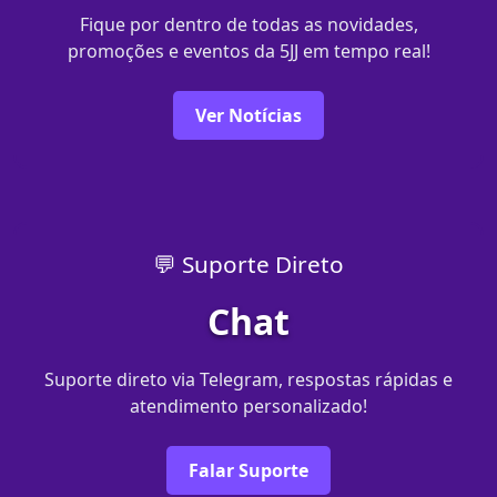
Fique por dentro de todas as novidades,
promoções e eventos da 5JJ em tempo real!
Ver Notícias
💬 Suporte Direto
Chat
Suporte direto via Telegram, respostas rápidas e
atendimento personalizado!
Falar Suporte