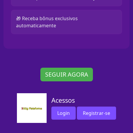
🎁 Receba bônus exclusivos
automaticamente
SEGUIR AGORA
Acessos
Login
Registrar-se