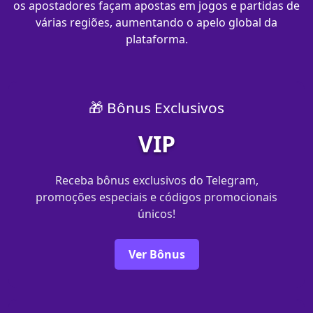
os apostadores façam apostas em jogos e partidas de
várias regiões, aumentando o apelo global da
plataforma.
🎁 Bônus Exclusivos
VIP
Receba bônus exclusivos do Telegram,
promoções especiais e códigos promocionais
únicos!
Ver Bônus