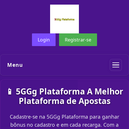
Login
Registrar-se
Menu
📱 5GGg Plataforma A Melhor
Plataforma de Apostas
Cadastre-se na 5GGg Plataforma para ganhar
bônus no cadastro e em cada recarga. Com a