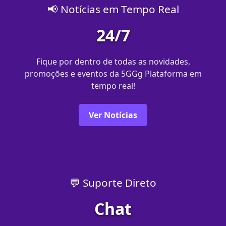
📢 Notícias em Tempo Real
24/7
Fique por dentro de todas as novidades,
promoções e eventos da 5GGg Plataforma em
tempo real!
Ver Notícias
💬 Suporte Direto
Chat