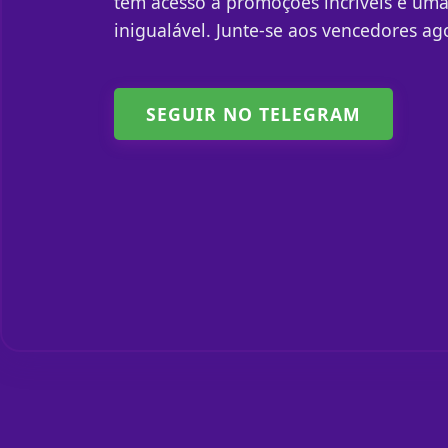
tem acesso a promoções incríveis e uma
inigualável. Junte-se aos vencedores ag
SEGUIR NO TELEGRAM