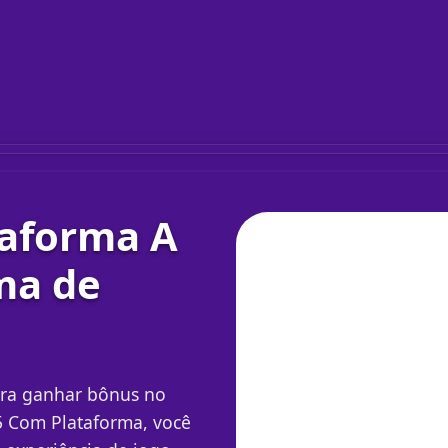
taforma A
ma de
ara ganhar bônus no
5 Com Plataforma, você