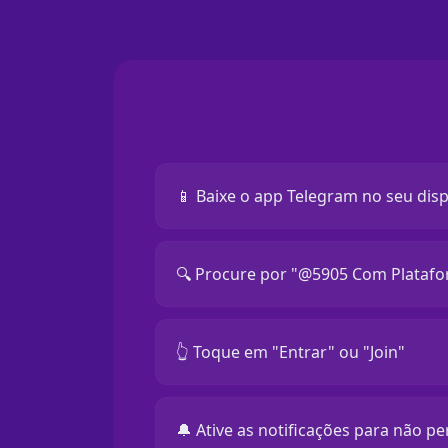
📱 Baixe o app Telegram no seu disp
🔍 Procure por "@5905 Com Platafo
👆 Toque em "Entrar" ou "Join"
🔔 Ative as notificações para não p