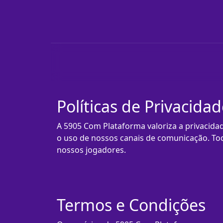
Políticas de Privacida
A 5905 Com Plataforma valoriza a privacid
o uso de nossos canais de comunicação. Tod
nossos jogadores.
Termos e Condições