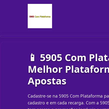
📱 5905 Com Pla
Melhor Platafor
Apostas
Cadastre-se na 5905 Com Plataforma p
cadastro e em cada recarga. Com a 590