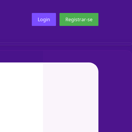
Login
Registrar-se