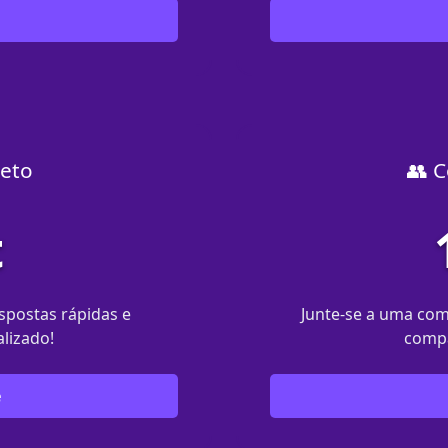
reto
👥 
t
espostas rápidas e
Junte-se a uma com
lizado!
compa
e