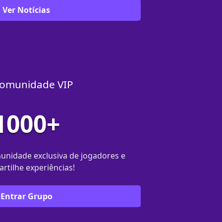
Ver Notícias
Comunidade VIP
1000+
unidade exclusiva de jogadores e
rtilhe experiências!
Entrar Grupo