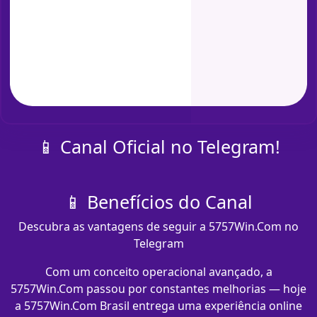
📱 Canal Oficial no Telegram!
📱 Benefícios do Canal
Descubra as vantagens de seguir a 5757Win.Com no
Telegram
Com um conceito operacional avançado, a
5757Win.Com passou por constantes melhorias — hoje
a 5757Win.Com Brasil entrega uma experiência online