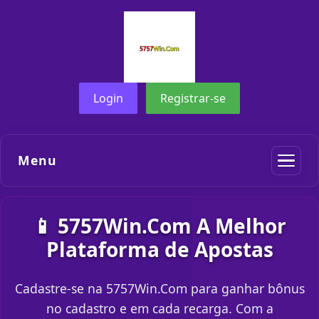
Login
Registrar-se
Menu
📱 5757Win.Com A Melhor
Plataforma de Apostas
Cadastre-se na 5757Win.Com para ganhar bônus
no cadastro e em cada recarga. Com a