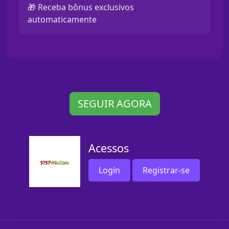
🎁 Receba bônus exclusivos
automaticamente
SEGUIR AGORA
Acessos
Login
Registrar-se