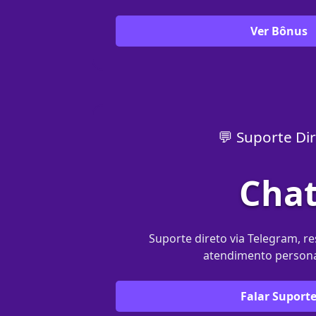
Ver Bônus
💬 Suporte Di
Cha
Suporte direto via Telegram, r
atendimento persona
Falar Suport