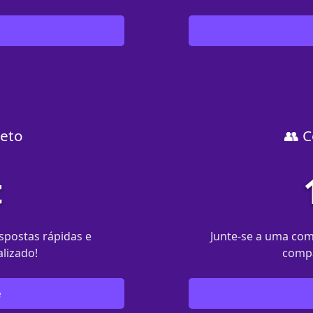
reto
👥 
t
espostas rápidas e
Junte-se a uma com
lizado!
compa
e