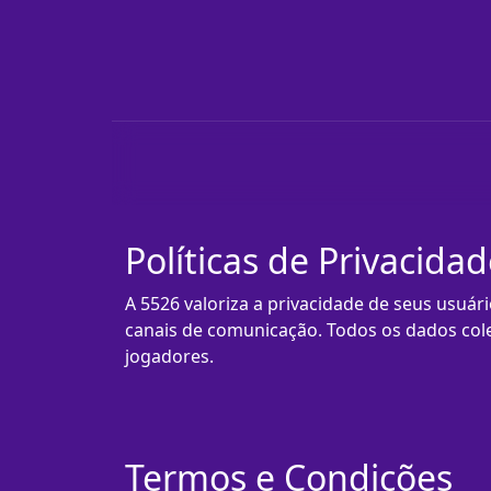
Políticas de Privacida
A 5526 valoriza a privacidade de seus usuá
canais de comunicação. Todos os dados cole
jogadores.
Termos e Condições