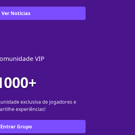
Ver Notícias
Comunidade VIP
1000+
unidade exclusiva de jogadores e
rtilhe experiências!
Entrar Grupo