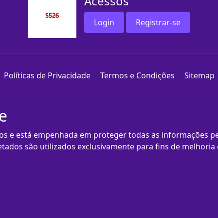
Acessos
Login
Registrar-se
Políticas de Privacidade
Termos e Condições
Sitemap
de
rios e está empenhada em proteger todas as informações p
tados são utilizados exclusivamente para fins de melhoria