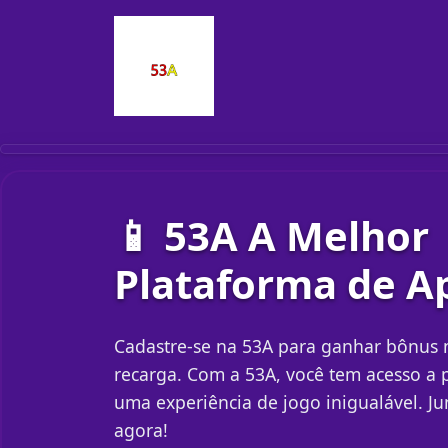
📱 53A A Melhor
Plataforma de A
Cadastre-se na 53A para ganhar bônus 
recarga. Com a 53A, você tem acesso a 
uma experiência de jogo inigualável. J
agora!