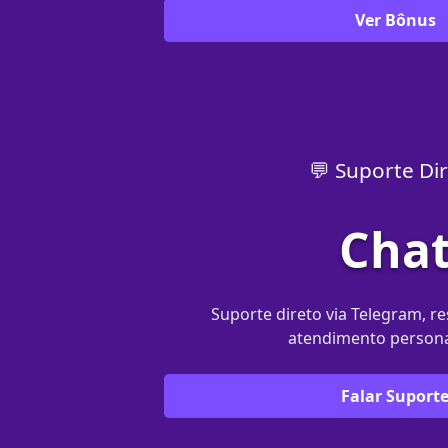
Ver Bônus
💬 Suporte Di
Cha
Suporte direto via Telegram, r
atendimento persona
Falar Suport