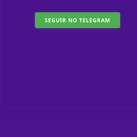
SEGUIR NO TELEGRAM