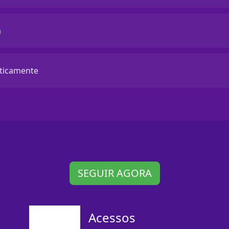
a
aticamente
SEGUIR AGORA
Acessos