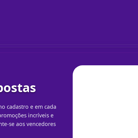
postas
no cadastro e em cada
promoções incríveis e
unte-se aos vencedores