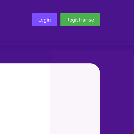
Login
Registrar-se