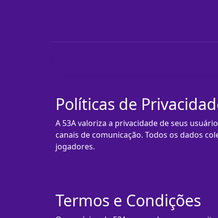
Políticas de Privacida
A 53A valoriza a privacidade de seus usuár
canais de comunicação. Todos os dados cole
jogadores.
Termos e Condições