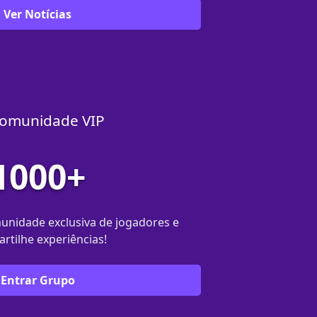
Ver Notícias
Comunidade VIP
1000+
unidade exclusiva de jogadores e
rtilhe experiências!
Entrar Grupo