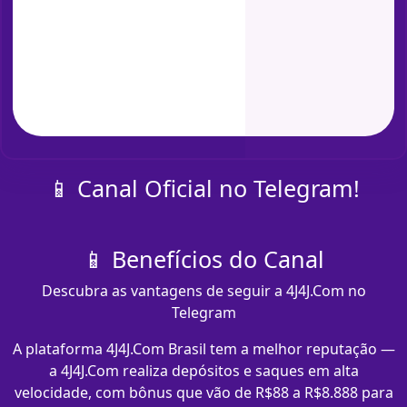
📱 Canal Oficial no Telegram!
📱 Benefícios do Canal
Descubra as vantagens de seguir a 4J4J.Com no
Telegram
A plataforma 4J4J.Com Brasil tem a melhor reputação —
a 4J4J.Com realiza depósitos e saques em alta
velocidade, com bônus que vão de R$88 a R$8.888 para