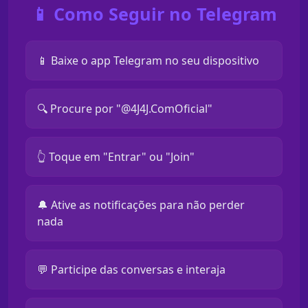
📱 Como Seguir no Telegram
📱 Baixe o app Telegram no seu dispositivo
🔍 Procure por "@4J4J.ComOficial"
👆 Toque em "Entrar" ou "Join"
🔔 Ative as notificações para não perder
nada
💬 Participe das conversas e interaja