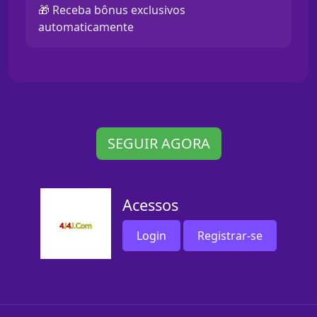
🎁 Receba bônus exclusivos
automaticamente
SEGUIR AGORA
Acessos
Login
Registrar-se