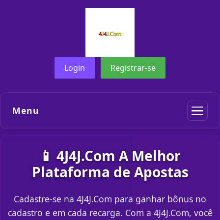
Login
Registrar-se
Menu
📱 4J4J.Com A Melhor
Plataforma de Apostas
Cadastre-se na 4J4J.Com para ganhar bônus no
cadastro e em cada recarga. Com a 4J4J.Com, você