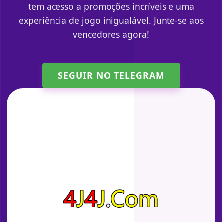
tem acesso a promoções incríveis e uma
experiência de jogo inigualável. Junte-se aos
vencedores agora!
SEGUIR NO TELEGRAM