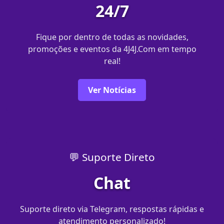
24/7
Fique por dentro de todas as novidades,
promoções e eventos da 4J4J.Com em tempo
real!
Ver Notícias
💬 Suporte Direto
Chat
Suporte direto via Telegram, respostas rápidas e
atendimento personalizado!