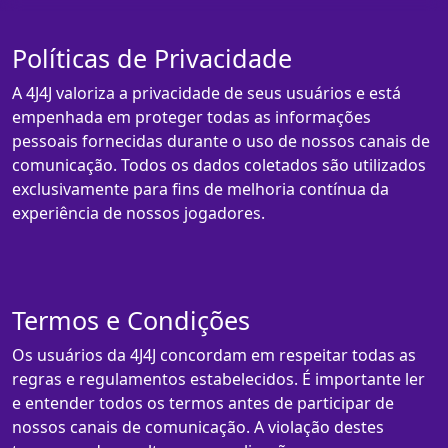
Políticas de Privacidade
A 4J4J valoriza a privacidade de seus usuários e está
empenhada em proteger todas as informações
pessoais fornecidas durante o uso de nossos canais de
comunicação. Todos os dados coletados são utilizados
exclusivamente para fins de melhoria contínua da
experiência de nossos jogadores.
Termos e Condições
Os usuários da 4J4J concordam em respeitar todas as
regras e regulamentos estabelecidos. É importante ler
e entender todos os termos antes de participar de
nossos canais de comunicação. A violação destes