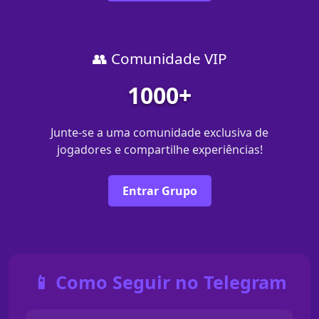
👥 Comunidade VIP
1000+
Junte-se a uma comunidade exclusiva de
jogadores e compartilhe experiências!
Entrar Grupo
📱 Como Seguir no Telegram