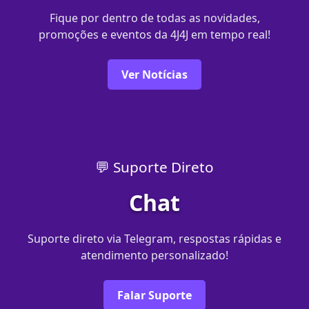
Fique por dentro de todas as novidades,
promoções e eventos da 4J4J em tempo real!
Ver Notícias
💬 Suporte Direto
Chat
Suporte direto via Telegram, respostas rápidas e
atendimento personalizado!
Falar Suporte