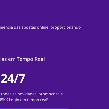
m
niência das apostas online, proporcionando
cias em Tempo Real
24/7
e todas as novidades, promoções e
45KK Login em tempo real!