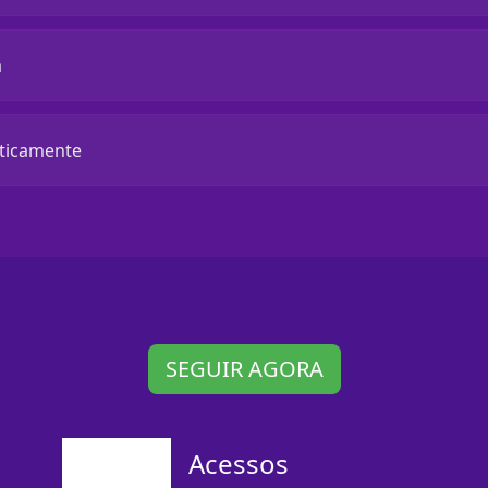
a
aticamente
SEGUIR AGORA
Acessos