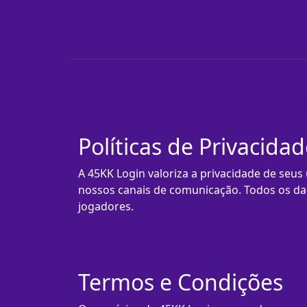
Políticas de Privacida
A 45KK Login valoriza a privacidade de seu
nossos canais de comunicação. Todos os dad
jogadores.
Termos e Condições