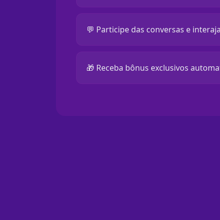
💬 Participe das conversas e interaj
🎁 Receba bônus exclusivos autom