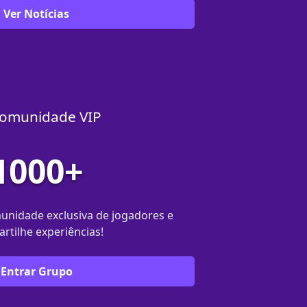
Ver Notícias
Comunidade VIP
1000+
unidade exclusiva de jogadores e
rtilhe experiências!
Entrar Grupo