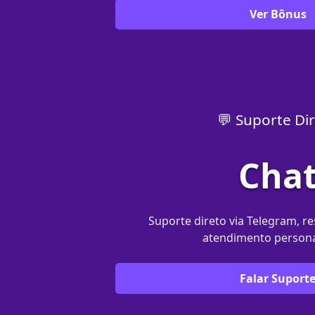
Ver Bônus
💬 Suporte Di
Cha
Suporte direto via Telegram, r
atendimento persona
Falar Suport