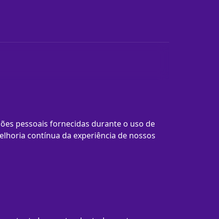
ções pessoais fornecidas durante o uso de
elhoria contínua da experiência de nossos