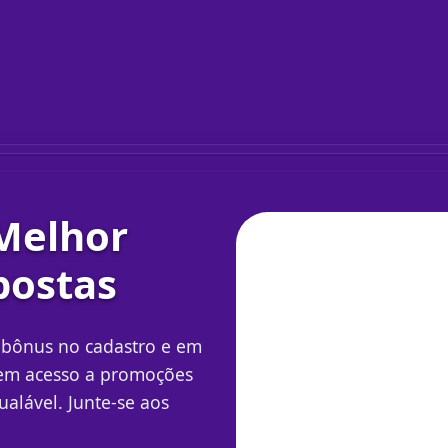
 Melhor
postas
 bônus no cadastro e em
tem acesso a promoções
ualável. Junte-se aos