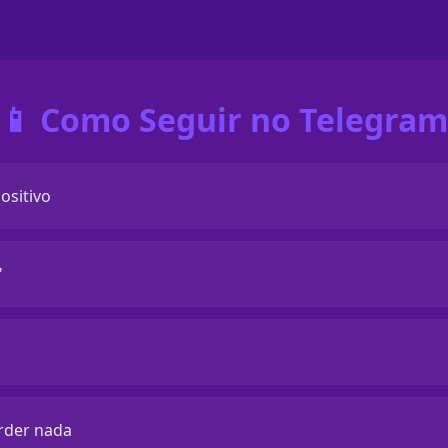
📱 Como Seguir no Telegram
ositivo
"
erder nada