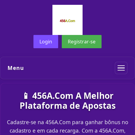
Login
Registrar-se
Menu
📱 456A.Com A Melhor
Plataforma de Apostas
Cadastre-se na 456A.Com para ganhar bônus no
cadastro e em cada recarga. Com a 456A.Com,