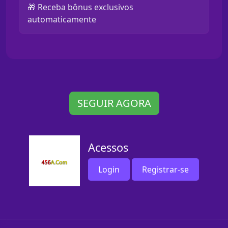
🎁 Receba bônus exclusivos
automaticamente
SEGUIR AGORA
Acessos
Login
Registrar-se