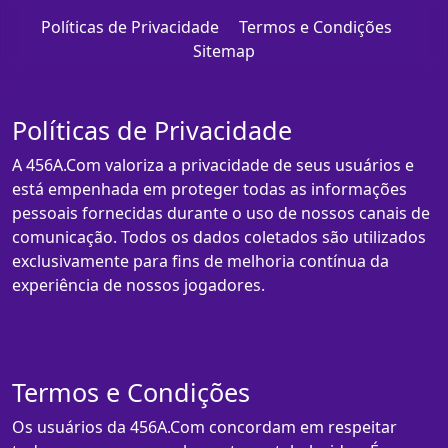
Políticas de Privacidade
Termos e Condições
Sitemap
Políticas de Privacidade
A 456A.Com valoriza a privacidade de seus usuários e
está empenhada em proteger todas as informações
pessoais fornecidas durante o uso de nossos canais de
comunicação. Todos os dados coletados são utilizados
exclusivamente para fins de melhoria contínua da
experiência de nossos jogadores.
Termos e Condições
Os usuários da 456A.Com concordam em respeitar