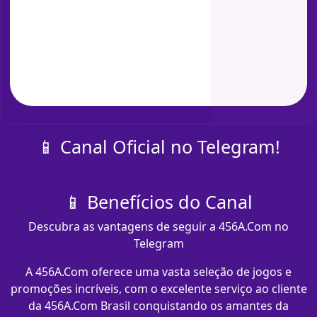
📱 Canal Oficial no Telegram!
📱 Benefícios do Canal
Descubra as vantagens de seguir a 456A.Com no
Telegram
A 456A.Com oferece uma vasta seleção de jogos e
promoções incríveis, com o excelente serviço ao cliente
da 456A.Com Brasil conquistando os amantes da