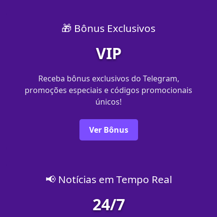
🎁 Bônus Exclusivos
VIP
Receba bônus exclusivos do Telegram,
promoções especiais e códigos promocionais
únicos!
Ver Bônus
📢 Notícias em Tempo Real
24/7