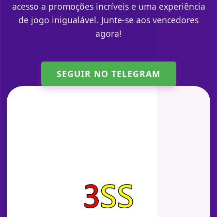
acesso a promoções incríveis e uma experiência
de jogo inigualável. Junte-se aos vencedores
agora!
SEGUIR NO TELEGRAM