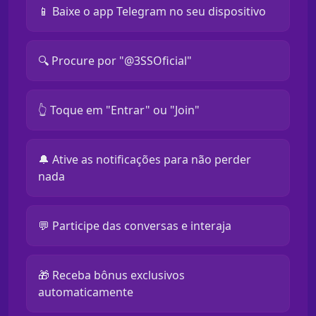
📱 Baixe o app Telegram no seu dispositivo
🔍 Procure por "@3SSOficial"
👆 Toque em "Entrar" ou "Join"
🔔 Ative as notificações para não perder
nada
💬 Participe das conversas e interaja
🎁 Receba bônus exclusivos
automaticamente