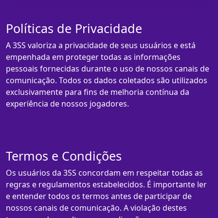
Políticas de Privacidade
A 3SS valoriza a privacidade de seus usuários e está
empenhada em proteger todas as informações
pessoais fornecidas durante o uso de nossos canais de
comunicação. Todos os dados coletados são utilizados
exclusivamente para fins de melhoria contínua da
experiência de nossos jogadores.
Termos e Condições
Os usuários da 3SS concordam em respeitar todas as
regras e regulamentos estabelecidos. É importante ler
e entender todos os termos antes de participar de
nossos canais de comunicação. A violação destes