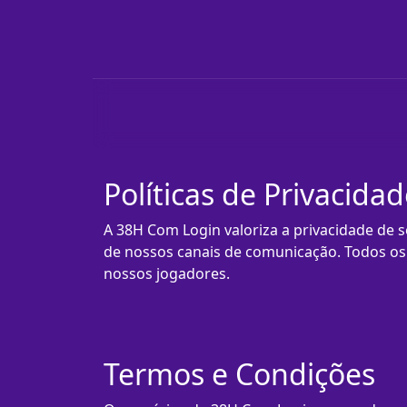
Políticas de Privacida
A 38H Com Login valoriza a privacidade de
de nossos canais de comunicação. Todos os 
nossos jogadores.
Termos e Condições