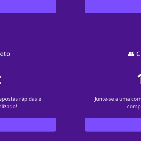
reto
👥 
t
espostas rápidas e
Junte-se a uma com
lizado!
compa
e