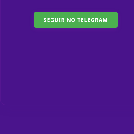
SEGUIR NO TELEGRAM