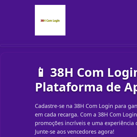
📱 38H Com Logi
Plataforma de A
Cadastre-se na 38H Com Login para gan
em cada recarga. Com a 38H Com Login,
promoções incríveis e uma experiência d
Junte-se aos vencedores agora!