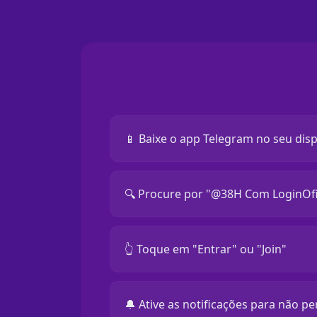
📱 Baixe o app Telegram no seu disp
🔍 Procure por "@38H Com LoginOfi
👆 Toque em "Entrar" ou "Join"
🔔 Ative as notificações para não p