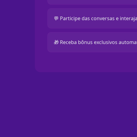
💬 Participe das conversas e interaj
🎁 Receba bônus exclusivos autom