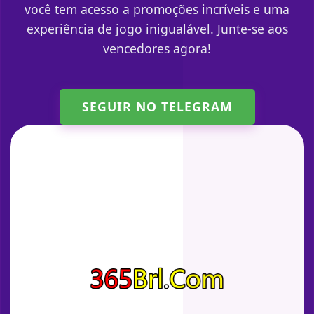
você tem acesso a promoções incríveis e uma
experiência de jogo inigualável. Junte-se aos
vencedores agora!
SEGUIR NO TELEGRAM