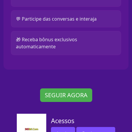
💬 Participe das conversas e interaja
🎁 Receba bônus exclusivos
automaticamente
SEGUIR AGORA
Acessos