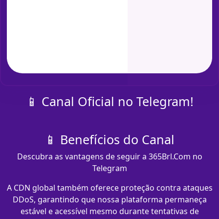
📱 Canal Oficial no Telegram!
📱 Benefícios do Canal
Descubra as vantagens de seguir a 365Brl.Com no
Telegram
A CDN global também oferece proteção contra ataques
DDoS, garantindo que nossa plataforma permaneça
estável e acessível mesmo durante tentativas de