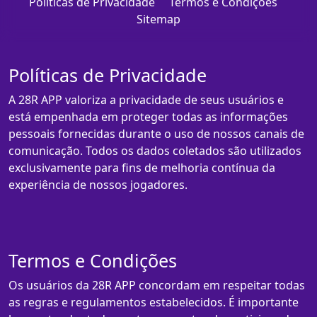
Políticas de Privacidade
Termos e Condições
Sitemap
Políticas de Privacidade
A 28R APP valoriza a privacidade de seus usuários e
está empenhada em proteger todas as informações
pessoais fornecidas durante o uso de nossos canais de
comunicação. Todos os dados coletados são utilizados
exclusivamente para fins de melhoria contínua da
experiência de nossos jogadores.
Termos e Condições
Os usuários da 28R APP concordam em respeitar todas
as regras e regulamentos estabelecidos. É importante