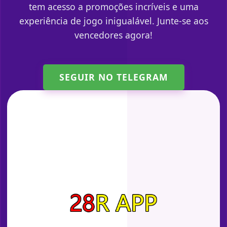
tem acesso a promoções incríveis e uma
experiência de jogo inigualável. Junte-se aos
vencedores agora!
SEGUIR NO TELEGRAM