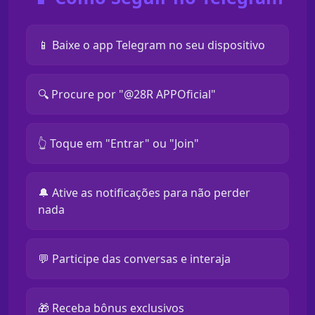
📱 Baixe o app Telegram no seu dispositivo
🔍 Procure por "@28R APPOficial"
👆 Toque em "Entrar" ou "Join"
🔔 Ative as notificações para não perder
nada
💬 Participe das conversas e interaja
🎁 Receba bônus exclusivos