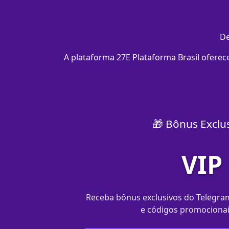
De
A plataforma 27E Plataforma Brasil ofere
🎁 Bônus Exclu
VIP
Receba bônus exclusivos do Telegra
e códigos promocionai