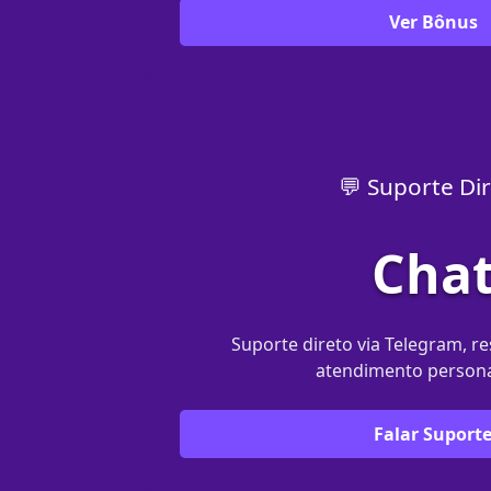
Ver Bônus
💬 Suporte Di
Cha
Suporte direto via Telegram, r
atendimento persona
Falar Suport