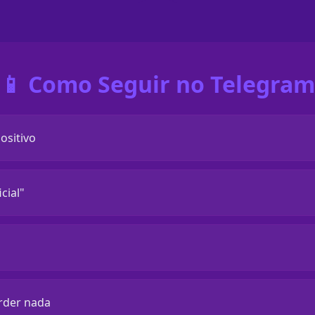
📱 Como Seguir no Telegram
ositivo
cial"
erder nada