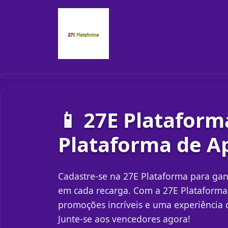
📱 27E Plataform
Plataforma de A
Cadastre-se na 27E Plataforma para ga
em cada recarga. Com a 27E Plataforma
promoções incríveis e uma experiência d
Junte-se aos vencedores agora!