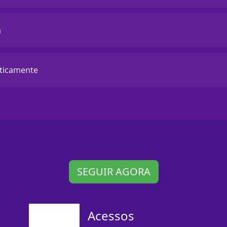
a
aticamente
SEGUIR AGORA
Acessos