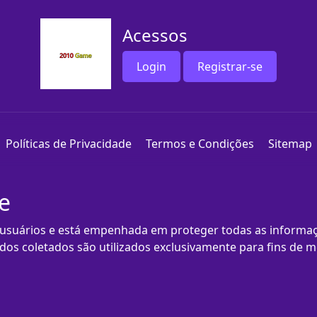
Acessos
Login
Registrar-se
Políticas de Privacidade
Termos e Condições
Sitemap
de
s usuários e está empenhada em proteger todas as informaç
os coletados são utilizados exclusivamente para fins de m