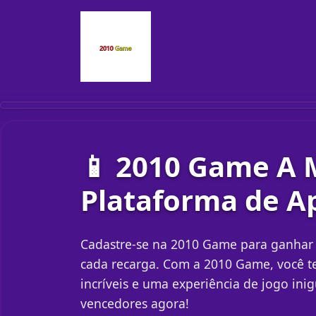
📱 2010 Game A 
Plataforma de A
Cadastre-se na 2010 Game para ganhar
cada recarga. Com a 2010 Game, você 
incríveis e uma experiência de jogo inig
vencedores agora!