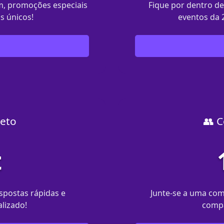
m, promoções especiais
Fique por dentro d
s únicos!
eventos da 
reto
👥 
t
espostas rápidas e
Junte-se a uma com
lizado!
compa