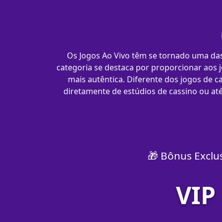
Os Jogos Ao Vivo têm se tornado uma da
categoria se destaca por proporcionar aos 
mais autêntica. Diferente dos jogos de c
diretamente de estúdios de cassino ou até
🎁 Bônus Exclu
VIP