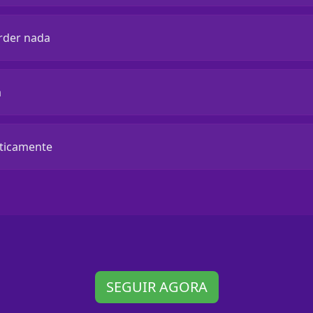
erder nada
a
aticamente
SEGUIR AGORA