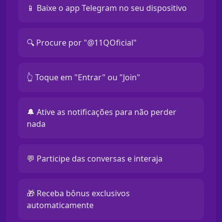
📱 Baixe o app Telegram no seu dispositivo
🔍 Procure por "@11QOficial"
👆 Toque em "Entrar" ou "Join"
🔔 Ative as notificações para não perder
nada
💬 Participe das conversas e interaja
🎁 Receba bônus exclusivos
automaticamente