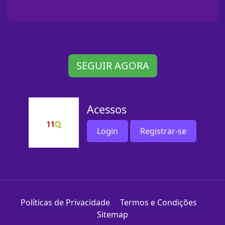
SEGUIR AGORA
Acessos
Login
Registrar-se
Políticas de Privacidade
Termos e Condições
Sitemap