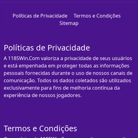
Políticas de Privacidade
Termos e Condições
Sitemap
Políticas de Privacidade
A 1185Win.Com valoriza a privacidade de seus usuários
e está empenhada em proteger todas as informações
pessoais fornecidas durante o uso de nossos canais de
comunicação. Todos os dados coletados são utilizados
exclusivamente para fins de melhoria contínua da
experiência de nossos jogadores.
Termos e Condições