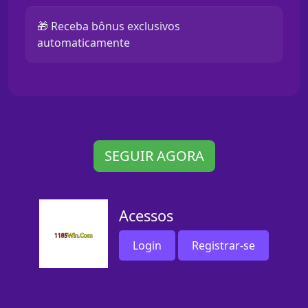
🎁 Receba bônus exclusivos
automaticamente
SEGUIR AGORA
Acessos
Login
Registrar-se