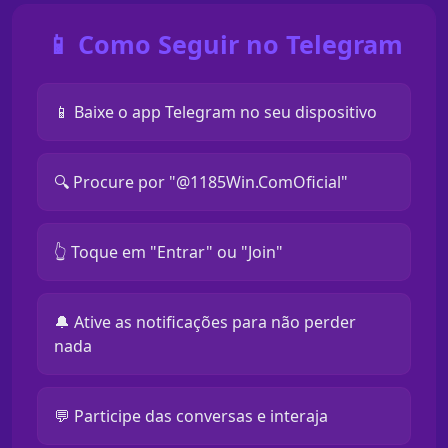
📱 Como Seguir no Telegram
📱 Baixe o app Telegram no seu dispositivo
🔍 Procure por "@1185Win.ComOficial"
👆 Toque em "Entrar" ou "Join"
🔔 Ative as notificações para não perder
nada
💬 Participe das conversas e interaja