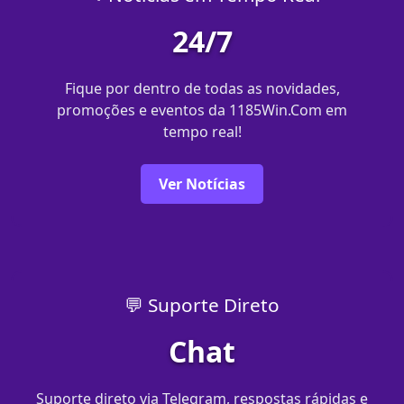
24/7
Fique por dentro de todas as novidades,
promoções e eventos da 1185Win.Com em
tempo real!
Ver Notícias
💬 Suporte Direto
Chat
Suporte direto via Telegram, respostas rápidas e