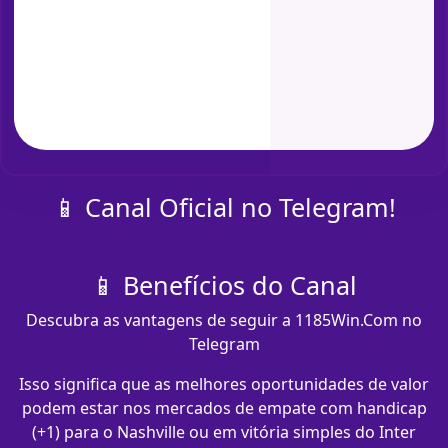
📱 Canal Oficial no Telegram!
📱 Benefícios do Canal
Descubra as vantagens de seguir a 1185Win.Com no
Telegram
Isso significa que as melhores oportunidades de valor
podem estar nos mercados de empate com handicap
(+1) para o Nashville ou em vitória simples do Inter