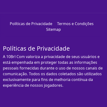
Políticas de Privacidade
Termos e Condições
Sitemap
Políticas de Privacidade
A 10Brl Com valoriza a privacidade de seus usuários e
está empenhada em proteger todas as informações
pessoais fornecidas durante o uso de nossos canais de
comunicação. Todos os dados coletados são utilizados
exclusivamente para fins de melhoria contínua da
experiência de nossos jogadores.