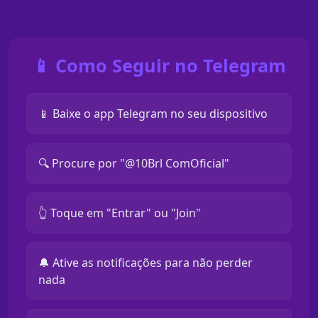
📱 Como Seguir no Telegram
📱 Baixe o app Telegram no seu dispositivo
🔍 Procure por "@10Brl ComOficial"
👆 Toque em "Entrar" ou "Join"
🔔 Ative as notificações para não perder
nada