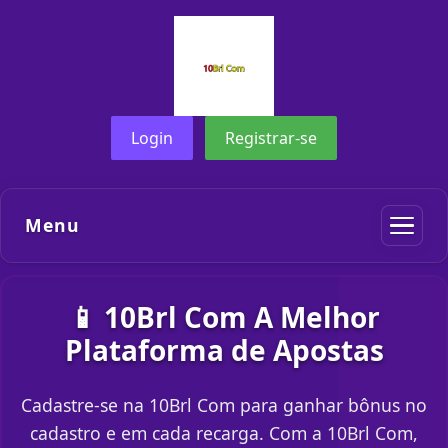
Login
Registrar-se
Menu
📱 10Brl Com A Melhor
Plataforma de Apostas
Cadastre-se na 10Brl Com para ganhar bônus no
cadastro e em cada recarga. Com a 10Brl Com,