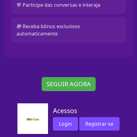
💬 Participe das conversas e interaja
🎁 Receba bônus exclusivos
automaticamente
SEGUIR AGORA
Acessos
Login
Registrar-se