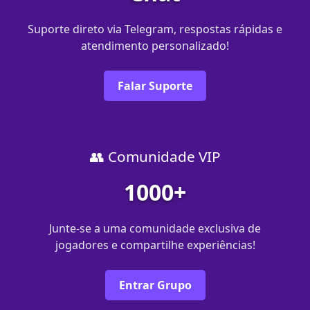
Suporte direto via Telegram, respostas rápidas e
atendimento personalizado!
Falar Suporte
👥 Comunidade VIP
1000+
Junte-se a uma comunidade exclusiva de
jogadores e compartilhe experiências!
Entrar Grupo