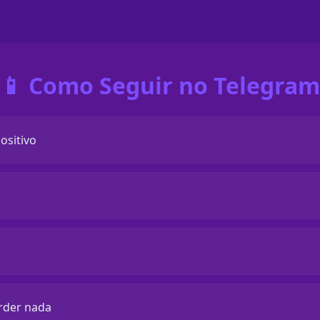
📱 Como Seguir no Telegram
ositivo
erder nada