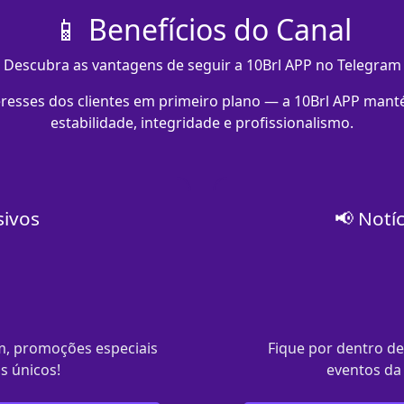
📱 Benefícios do Canal
Descubra as vantagens de seguir a 10Brl APP no Telegram
nteresses dos clientes em primeiro plano — a 10Brl APP m
estabilidade, integridade e profissionalismo.
sivos
📢 Notí
m, promoções especiais
Fique por dentro d
s únicos!
eventos da