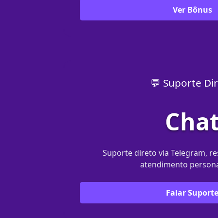
Ver Bônus
💬 Suporte Di
Cha
Suporte direto via Telegram, r
atendimento persona
Falar Suport