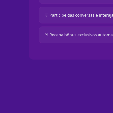
💬 Participe das conversas e interaj
🎁 Receba bônus exclusivos autom