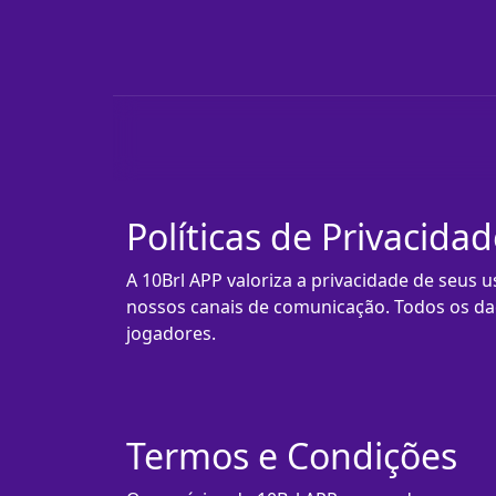
Políticas de Privacida
A 10Brl APP valoriza a privacidade de seus
nossos canais de comunicação. Todos os dad
jogadores.
Termos e Condições