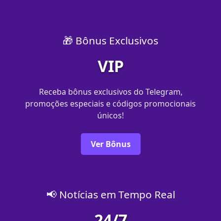
🎁 Bônus Exclusivos
VIP
Receba bônus exclusivos do Telegram,
promoções especiais e códigos promocionais
únicos!
Ver Bônus
📢 Notícias em Tempo Real
24/7