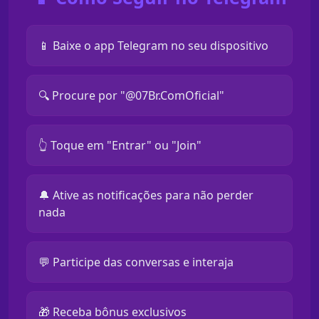
📱 Baixe o app Telegram no seu dispositivo
🔍 Procure por "@07Br.ComOficial"
👆 Toque em "Entrar" ou "Join"
🔔 Ative as notificações para não perder
nada
💬 Participe das conversas e interaja
🎁 Receba bônus exclusivos