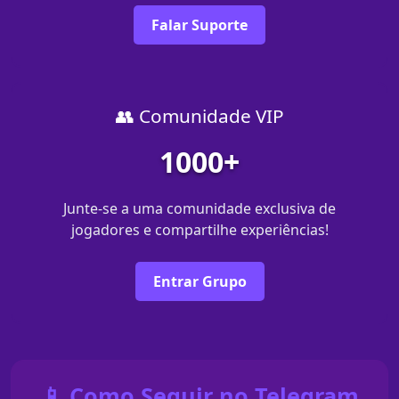
Falar Suporte
👥 Comunidade VIP
1000+
Junte-se a uma comunidade exclusiva de
jogadores e compartilhe experiências!
Entrar Grupo
📱 Como Seguir no Telegram