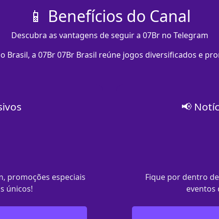
📱 Benefícios do Canal
Descubra as vantagens de seguir a 07Br no Telegram
o Brasil, a 07Br 07Br Brasil reúne jogos diversificados e p
sivos
📢 Notí
m, promoções especiais
Fique por dentro d
s únicos!
eventos 