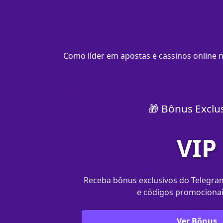
Como líder em apostas e cassinos online n
🎁 Bônus Exclu
VIP
Receba bônus exclusivos do Telegra
e códigos promocionai
Ver Bônus