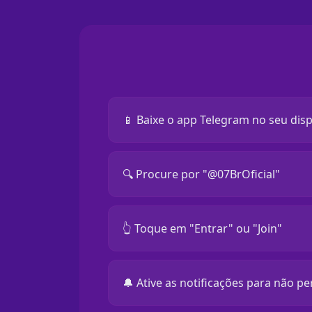
📱 Baixe o app Telegram no seu disp
🔍 Procure por "@07BrOficial"
👆 Toque em "Entrar" ou "Join"
🔔 Ative as notificações para não p