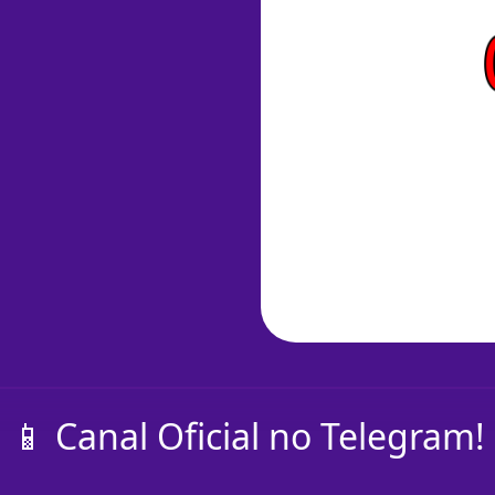
📱 Canal Oficial no Telegram!